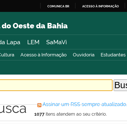
COMUNICA BR
ACESSO À INFORMAÇÃO
IR
PARA
 do Oeste da Bahia
O
CONTEÚDO
da Lapa
LEM
SaMaVi
Cultura
Acesso à Informação
Ouvidoria
Estudantes
usca
Assinar um RSS sempre atualizado
1077
itens atendem ao seu critério.