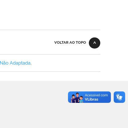
VOLTAR AO TOPO
 Não Adaptada
.