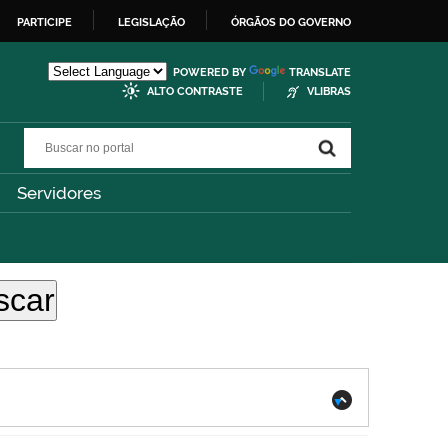
PARTICIPE
LEGISLAÇÃO
ÓRGÃOS DO GOVERNO
POWERED BY
TRANSLATE
ALTO CONTRASTE
VLIBRAS
Buscar no portal
Buscar no portal
Servidores
.