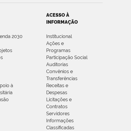
ACESSO À
INFORMAÇÃO
genda 2030
Institucional
Ações e
ojetos
Programas
os
Participação Social
Auditorias
Convênios e
Transferências
poio à
Receitas e
itária
Despesas
nsão
Licitações e
Contratos
Servidores
Informações
Classificadas