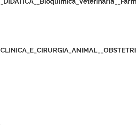
ICA__Bioquimica_Veterinaria__Farmacolo
LINICA_E_CIRURGIA_ANIMAL__OBSTETRIC