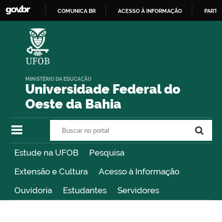
COMUNICA BR
ACESSO À INFORMAÇÃO
PARTI
IR
PARA
O
CONTEÚDO
MINISTÉRIO DA EDUCAÇÃO
Universidade Federal do
Oeste da Bahia
Buscar no portal
Buscar no portal
Estude na UFOB
Pesquisa
Extensão e Cultura
Acesso à Informação
Ouvidoria
Estudantes
Servidores