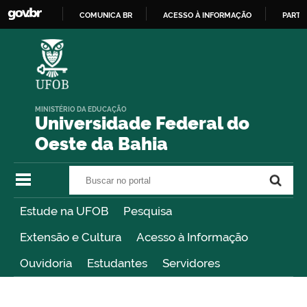
COMUNICA BR
ACESSO À INFORMAÇÃO
PARTI
IR
PARA
O
CONTEÚDO
MINISTÉRIO DA EDUCAÇÃO
Universidade Federal do
Oeste da Bahia
Buscar no portal
Buscar no portal
Estude na UFOB
Pesquisa
Extensão e Cultura
Acesso à Informação
Ouvidoria
Estudantes
Servidores