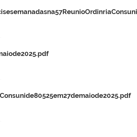
esemanadasna57ReunioOrdinriaConsuni
maiode2025.pdf
oConsunide80525em27demaiode2025.pdf