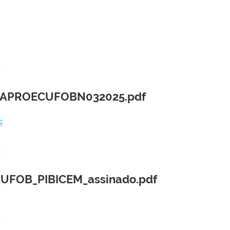
APROECUFOBN032025.pdf
S
_UFOB_PIBICEM_assinado.pdf