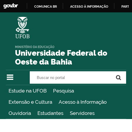
COMUNICA BR
ACESSO À INFORMAÇÃO
PARTI
IR
PARA
O
CONTEÚDO
MINISTÉRIO DA EDUCAÇÃO
Universidade Federal do
Oeste da Bahia
Buscar no portal
Buscar no portal
Estude na UFOB
Pesquisa
Extensão e Cultura
Acesso à Informação
Ouvidoria
Estudantes
Servidores