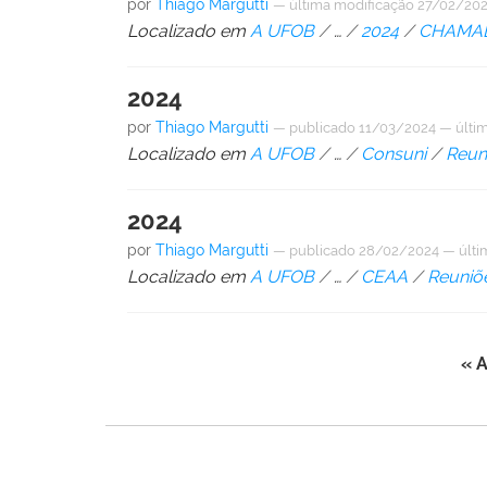
por
Thiago Margutti
—
última modificação
27/02/202
Localizado em
A UFOB
/
…
/
2024
/
CHAMAD
2024
por
Thiago Margutti
—
publicado
11/03/2024
—
últi
Localizado em
A UFOB
/
…
/
Consuni
/
Reun
2024
por
Thiago Margutti
—
publicado
28/02/2024
—
últi
Localizado em
A UFOB
/
…
/
CEAA
/
Reuniõ
« A