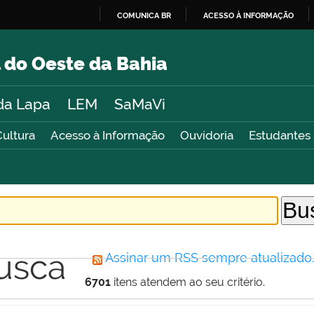
COMUNICA BR
ACESSO À INFORMAÇÃO
IR
PARA
 do Oeste da Bahia
O
CONTEÚDO
da Lapa
LEM
SaMaVi
Cultura
Acesso à Informação
Ouvidoria
Estudantes
usca
Assinar um RSS sempre atualizado
6701
itens atendem ao seu critério.