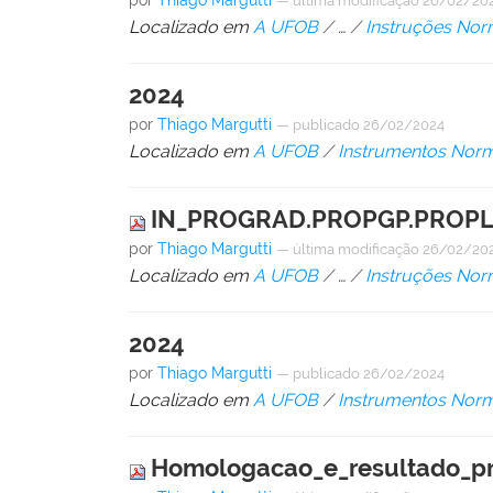
por
Thiago Margutti
—
última modificação
26/02/202
Localizado em
A UFOB
/
…
/
Instruções Nor
2024
por
Thiago Margutti
—
publicado
26/02/2024
Localizado em
A UFOB
/
Instrumentos Norm
IN_PROGRAD.PROPGP.PROPLAN.
por
Thiago Margutti
—
última modificação
26/02/202
Localizado em
A UFOB
/
…
/
Instruções Nor
2024
por
Thiago Margutti
—
publicado
26/02/2024
Localizado em
A UFOB
/
Instrumentos Norm
Homologacao_e_resultado_p