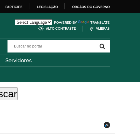
PARTICIPE
LEGISLAÇÃO
ÓRGÃOS DO GOVERNO
POWERED BY
TRANSLATE
ALTO CONTRASTE
VLIBRAS
Buscar no portal
Buscar no portal
Servidores
.