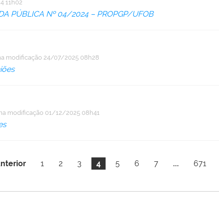
4 11h02
A PÚBLICA Nº 04/2024 – PROPGP/UFOB
ma modificação
24/07/2025 08h28
iões
ma modificação
01/12/2025 08h41
es
nterior
1
2
3
4
5
6
7
...
671