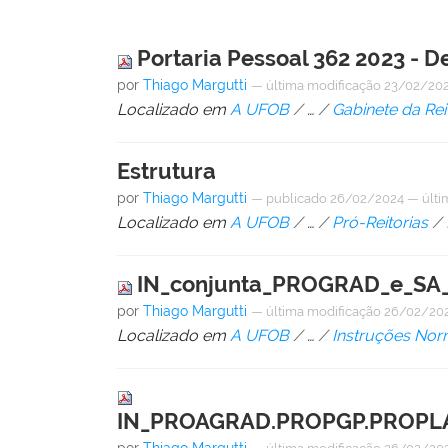
Portaria Pessoal 362 2023 - 
por
Thiago Margutti
—
última modificação
23/02/202
Localizado em
A UFOB
/
…
/
Gabinete da Rei
Estrutura
por
Thiago Margutti
—
publicado
26/02/2024
—
últi
Localizado em
A UFOB
/
…
/
Pró-Reitorias
/
IN_conjunta_PROGRAD_e_SA_n
por
Thiago Margutti
—
última modificação
26/02/202
Localizado em
A UFOB
/
…
/
Instruções Nor
IN_PROAGRAD.PROPGP.PROPLAN.