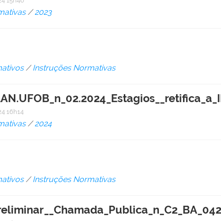
4 15h46
mativas
/
2023
ativos
/
Instruções Normativas
UFOB_n_02.2024_Estagios__retifica_a_I
4 16h14
mativas
/
2024
ativos
/
Instruções Normativas
reliminar__Chamada_Publica_n_C2_BA_0