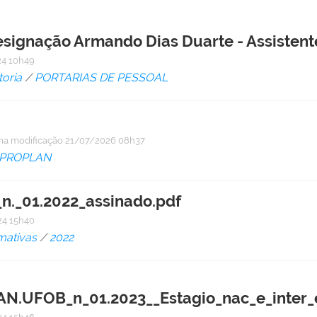
Designação Armando Dias Duarte - Assistent
4 10h49
toria
/
PORTARIAS DE PESSOAL
ma modificação
21/07/2026 08h37
PROPLAN
._01.2022_assinado.pdf
4 15h40
mativas
/
2022
UFOB_n_01.2023__Estagio_nac_e_inter_e