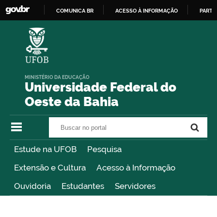
COMUNICA BR
ACESSO À INFORMAÇÃO
PARTI
IR
PARA
O
CONTEÚDO
MINISTÉRIO DA EDUCAÇÃO
Universidade Federal do
Oeste da Bahia
Buscar no portal
Buscar no portal
Estude na UFOB
Pesquisa
Extensão e Cultura
Acesso à Informação
Ouvidoria
Estudantes
Servidores