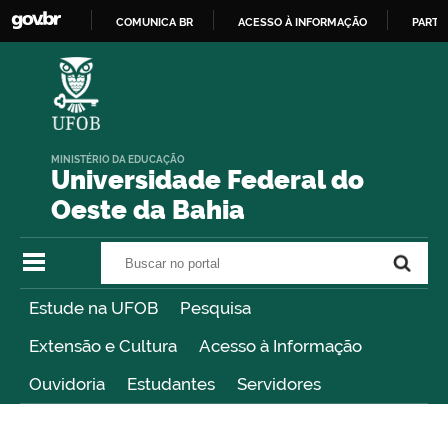
COMUNICA BR
ACESSO À INFORMAÇÃO
PARTI
IR
PARA
O
CONTEÚDO
MINISTÉRIO DA EDUCAÇÃO
Universidade Federal do
Oeste da Bahia
Buscar no portal
Buscar no portal
Estude na UFOB
Pesquisa
Extensão e Cultura
Acesso à Informação
Ouvidoria
Estudantes
Servidores