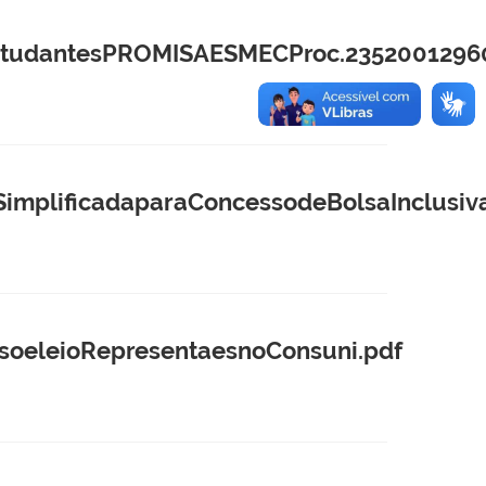
tudantesPROMISAESMECProc.23520012960
plificadaparaConcessodeBolsaInclusiva
oeleioRepresentaesnoConsuni.pdf