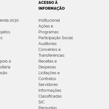
ACESSO À
INFORMAÇÃO
genda 2030
Institucional
Ações e
ojetos
Programas
os
Participação Social
Auditorias
Convênios e
Transferências
poio à
Receitas e
itária
Despesas
nsão
Licitações e
Contratos
Servidores
Informações
Classificadas
SIC
Perguntas