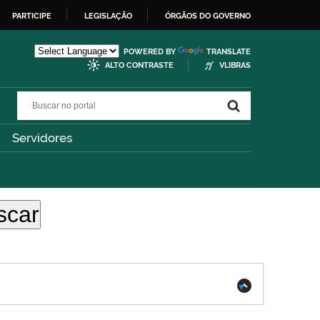
PARTICIPE
LEGISLAÇÃO
ÓRGÃOS DO GOVERNO
POWERED BY
TRANSLATE
ALTO CONTRASTE
VLIBRAS
Buscar no portal
Buscar no portal
Servidores
.