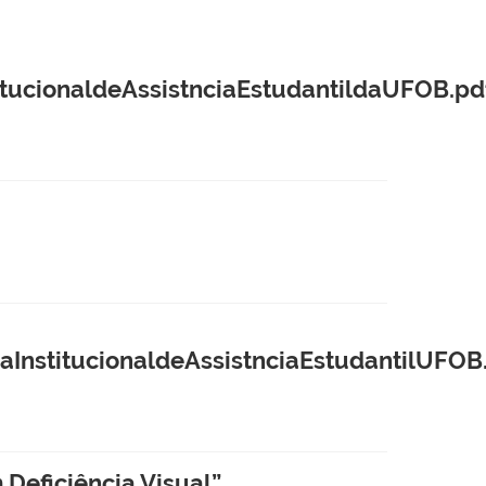
ucionaldeAssistnciaEstudantildaUFOB.pd
stitucionaldeAssistnciaEstudantilUFOB
 Deficiência Visual”