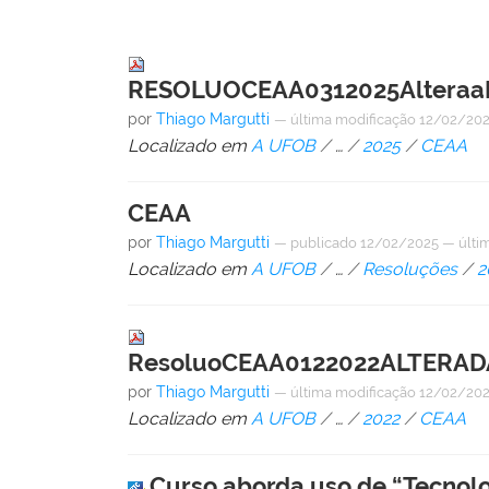
RESOLUOCEAA0312025AlteraaRE
por
Thiago Margutti
—
última modificação
12/02/202
Localizado em
A UFOB
/
…
/
2025
/
CEAA
CEAA
por
Thiago Margutti
—
publicado
12/02/2025
—
últi
Localizado em
A UFOB
/
…
/
Resoluções
/
2
ResoluoCEAA0122022ALTERADAP
por
Thiago Margutti
—
última modificação
12/02/202
Localizado em
A UFOB
/
…
/
2022
/
CEAA
Curso aborda uso de “Tecnolog