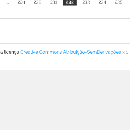
...
229
230
231
232
233
234
235
a licença
Creative Commons Atribuição-SemDerivações 3.0