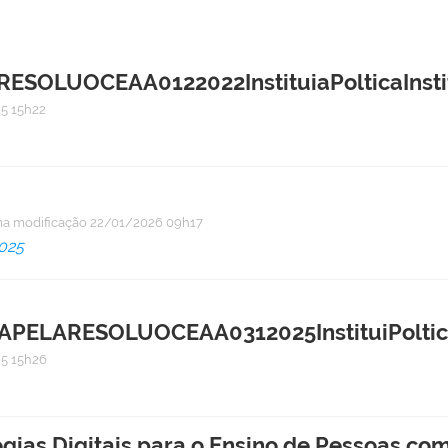
SOLUOCEAA0122022InstituiaPolticaInstit
5 15h22
ma modificação
22/01/2026 09h17
025
ELARESOLUOCEAA0312025InstituiPolticaIn
5 15h26
ias Digitais para o Ensino de Pessoas com