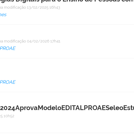
ma modificação
13/02/2025 16h43
mes
ma modificação
04/02/2026 17h41
PROAE
PROAE
2024AprovaModeloEDITALPROAESeleoEst
5 10h52