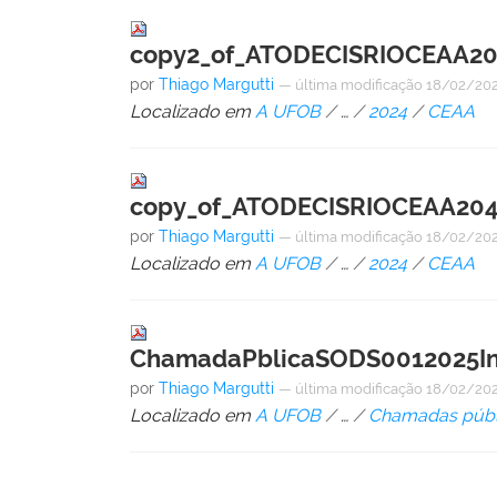
copy2_of_ATODECISRIOCEAA20
por
Thiago Margutti
—
última modificação
18/02/202
Localizado em
A UFOB
/
…
/
2024
/
CEAA
copy_of_ATODECISRIOCEAA2042
por
Thiago Margutti
—
última modificação
18/02/202
Localizado em
A UFOB
/
…
/
2024
/
CEAA
ChamadaPblicaSODS0012025Ind
por
Thiago Margutti
—
última modificação
18/02/202
Localizado em
A UFOB
/
…
/
Chamadas públ