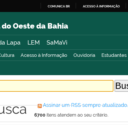
COMUNICA BR
ACESSO À INFORMAÇÃO
IR
PARA
 do Oeste da Bahia
O
CONTEÚDO
da Lapa
LEM
SaMaVi
Cultura
Acesso à Informação
Ouvidoria
Estudantes
usca
Assinar um RSS sempre atualizado
6700
itens atendem ao seu critério.