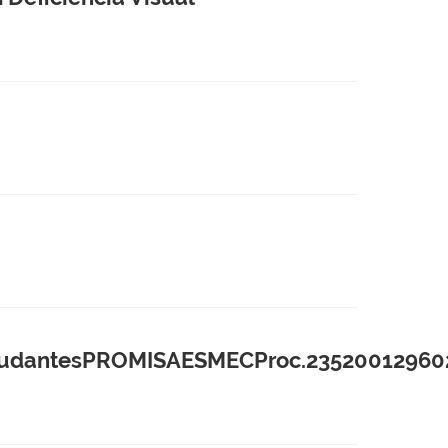
udantesPROMISAESMECProc.235200129602