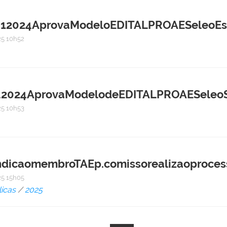
12024AprovaModeloEDITALPROAESeleoEs
5 10h52
024AprovaModelodeEDITALPROAESeleoSim
5 10h53
icaomembroTAEp.comissorealizaoprocess
5 15h05
icas
/
2025