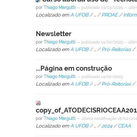
por
Thiago Margutti
—
publicado
13/02/2025
—
últi
Localizado em
A UFOB
/
…
/
PROAE
/
Infor
Newsletter
por
Thiago Margutti
—
publicado
14/02/2025
—
últi
Localizado em
A UFOB
/
…
/
Pró-Reitorias
/
...Página em construção
por
Thiago Margutti
—
publicado
14/02/2025
Localizado em
A UFOB
/
…
/
Pró-Reitorias
/
copy_of_ATODECISRIOCEAA201
por
Thiago Margutti
—
última modificação
18/02/202
Localizado em
A UFOB
/
…
/
2024
/
CEAA