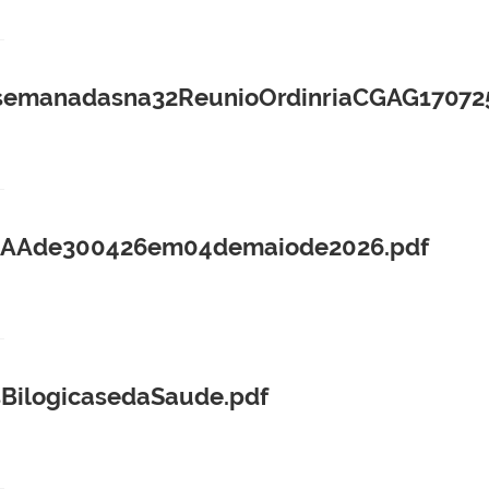
manadasna32ReunioOrdinriaCGAG170725
CEAAde300426em04demaiode2026.pdf
ilogicasedaSaude.pdf