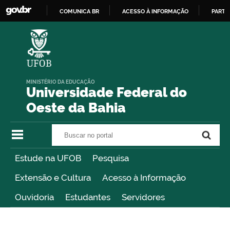
COMUNICA BR
ACESSO À INFORMAÇÃO
PARTI
IR
PARA
O
CONTEÚDO
MINISTÉRIO DA EDUCAÇÃO
Universidade Federal do
Oeste da Bahia
Buscar no portal
Buscar no portal
Estude na UFOB
Pesquisa
Extensão e Cultura
Acesso à Informação
Ouvidoria
Estudantes
Servidores