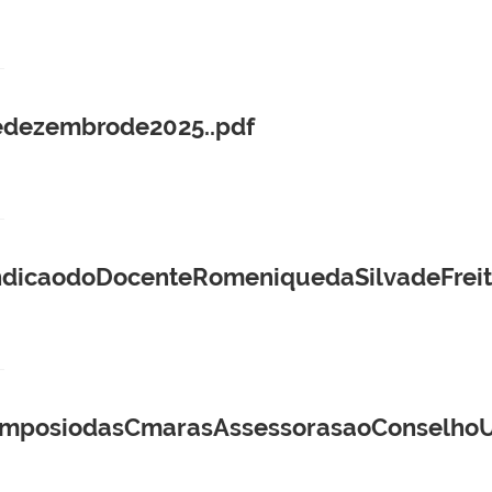
dezembrode2025..pdf
caodoDocenteRomeniquedaSilvadeFreitas
osiodasCmarasAssessorasaoConselhoUniv