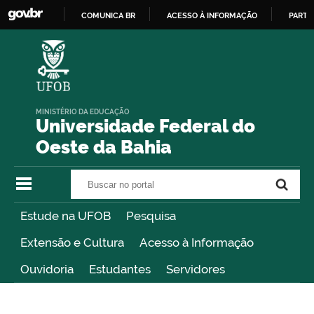
COMUNICA BR
ACESSO À INFORMAÇÃO
PARTI
IR
PARA
O
CONTEÚDO
MINISTÉRIO DA EDUCAÇÃO
Universidade Federal do
Oeste da Bahia
Buscar no portal
Buscar no portal
Estude na UFOB
Pesquisa
Extensão e Cultura
Acesso à Informação
Ouvidoria
Estudantes
Servidores