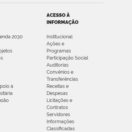
ACESSO À
INFORMAÇÃO
genda 2030
Institucional
Ações e
ojetos
Programas
os
Participação Social
Auditorias
Convênios e
Transferências
poio à
Receitas e
itária
Despesas
nsão
Licitações e
Contratos
Servidores
Informações
Classificadas