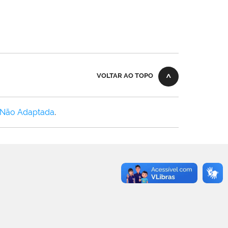
VOLTAR AO TOPO
 Não Adaptada
.