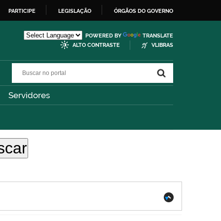
PARTICIPE
LEGISLAÇÃO
ÓRGÃOS DO GOVERNO
POWERED BY
TRANSLATE
ALTO CONTRASTE
VLIBRAS
Buscar no portal
Buscar no portal
Servidores
.