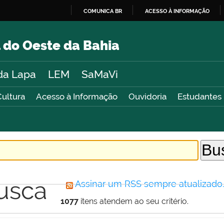
COMUNICA BR
ACESSO À INFORMAÇÃO
IR
PARA
 do Oeste da Bahia
O
CONTEÚDO
da Lapa
LEM
SaMaVi
Cultura
Acesso à Informação
Ouvidoria
Estudantes
usca
Assinar um RSS sempre atualizado
1077
itens atendem ao seu critério.