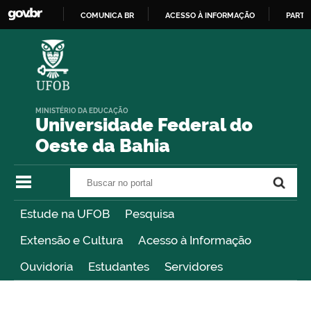
COMUNICA BR
ACESSO À INFORMAÇÃO
PARTI
IR
PARA
O
CONTEÚDO
MINISTÉRIO DA EDUCAÇÃO
Universidade Federal do
Oeste da Bahia
Buscar no portal
Buscar no portal
Estude na UFOB
Pesquisa
Extensão e Cultura
Acesso à Informação
Ouvidoria
Estudantes
Servidores