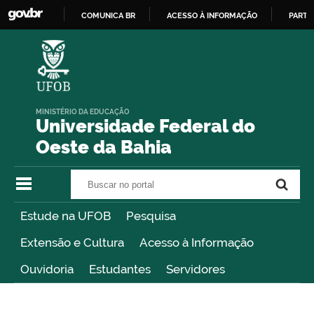
COMUNICA BR
ACESSO À INFORMAÇÃO
PARTI
IR
PARA
O
CONTEÚDO
MINISTÉRIO DA EDUCAÇÃO
Universidade Federal do
Oeste da Bahia
Buscar no portal
Buscar no portal
Estude na UFOB
Pesquisa
Extensão e Cultura
Acesso à Informação
Ouvidoria
Estudantes
Servidores