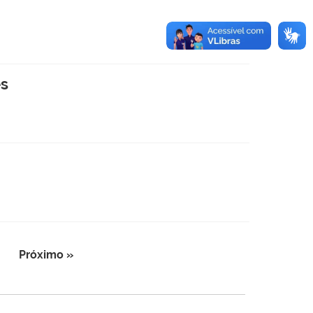
es
Próximo »