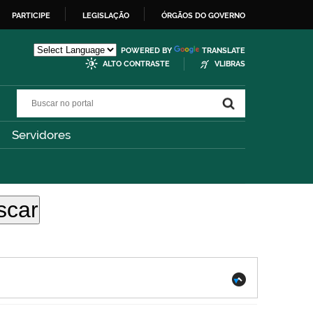
PARTICIPE
LEGISLAÇÃO
ÓRGÃOS DO GOVERNO
POWERED BY
TRANSLATE
ALTO CONTRASTE
VLIBRAS
Buscar no portal
Buscar no portal
Servidores
.