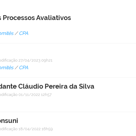
 Processos Avaliativos
omitês
/
CPA
odificação
27/04/2023 09h21
omitês
/
CPA
ante Cláudio Pereira da Silva
odificação
01/11/2022 12h57
onsuni
odificação
18/04/2022 16h59