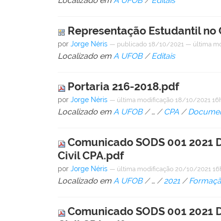
Localizado em
A UFOB
/
Editais
Representação Estudantil no
por
Jorge Néris
—
publicado
18/10/2021
—
última m
Localizado em
A UFOB
/
Editais
Portaria 216-2018.pdf
por
Jorge Néris
—
última modificação
18/10/2021 16
Localizado em
A UFOB
/
…
/
CPA
/
Documen
Comunicado SODS 001 2021 Di
Civil CPA.pdf
por
Jorge Néris
—
última modificação
20/10/2021 16
Localizado em
A UFOB
/
…
/
2021
/
Formação
Comunicado SODS 001 2021 Di