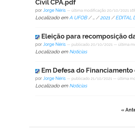
Civil CPA.pdf
por
Jorge Néris
—
última modificação
20/10/2021 16
Localizado em
A UFOB
/
…
/
2021
/
EDITAL
Eleição para recomposição da 
por
Jorge Néris
—
publicado
20/10/2021
—
última m
Localizado em
Notícias
Em Defesa do Financiamento 
por
Jorge Néris
—
publicado
21/10/2021
—
última mo
Localizado em
Notícias
« Ante