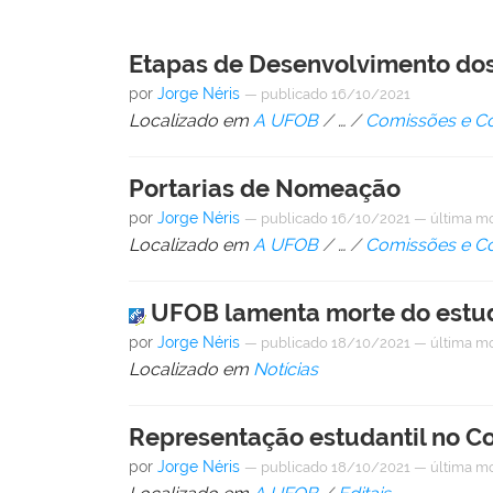
Etapas de Desenvolvimento dos
por
Jorge Néris
—
publicado
16/10/2021
Localizado em
A UFOB
/
…
/
Comissões e C
Portarias de Nomeação
por
Jorge Néris
—
publicado
16/10/2021
—
última m
Localizado em
A UFOB
/
…
/
Comissões e C
UFOB lamenta morte do estud
por
Jorge Néris
—
publicado
18/10/2021
—
última m
Localizado em
Notícias
Representação estudantil no C
por
Jorge Néris
—
publicado
18/10/2021
—
última m