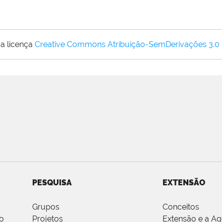
a licença
Creative Commons Atribuição-SemDerivações 3.0
PESQUISA
EXTENSÃO
Grupos
Conceitos
o
Projetos
Extensão e a A