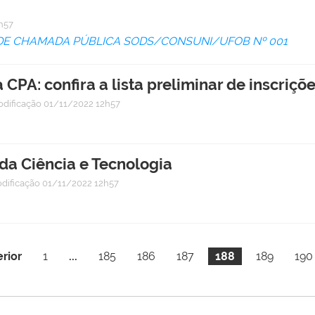
h57
 DE CHAMADA PÚBLICA SODS/CONSUNI/UFOB Nº 001
CPA: confira a lista preliminar de inscriçõ
odificação
01/11/2022 12h57
da Ciência e Tecnologia
dificação
01/11/2022 12h57
rior
1
...
185
186
187
188
189
190