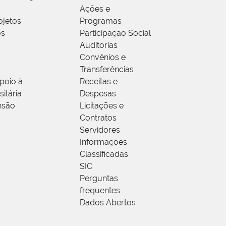
Ações e
ojetos
Programas
os
Participação Social
Auditorias
Convênios e
Transferências
poio à
Receitas e
itária
Despesas
nsão
Licitações e
Contratos
Servidores
Informações
Classificadas
SIC
Perguntas
frequentes
Dados Abertos