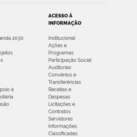
ACESSO À
INFORMAÇÃO
genda 2030
Institucional
Ações e
ojetos
Programas
os
Participação Social
Auditorias
Convênios e
Transferências
poio à
Receitas e
itária
Despesas
nsão
Licitações e
Contratos
Servidores
Informações
Classificadas