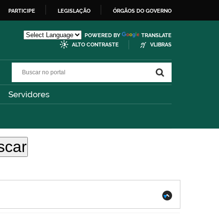
PARTICIPE
LEGISLAÇÃO
ÓRGÃOS DO GOVERNO
POWERED BY
TRANSLATE
ALTO CONTRASTE
VLIBRAS
Buscar no portal
Buscar no portal
Servidores
.