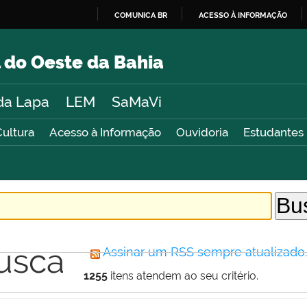
COMUNICA BR
ACESSO À INFORMAÇÃO
IR
PARA
 do Oeste da Bahia
O
CONTEÚDO
da Lapa
LEM
SaMaVi
Cultura
Acesso à Informação
Ouvidoria
Estudantes
usca
Assinar um RSS sempre atualizado
1255
itens atendem ao seu critério.