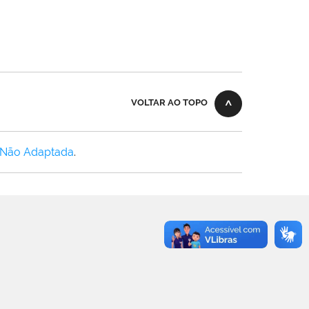
VOLTAR AO TOPO
 Não Adaptada
.