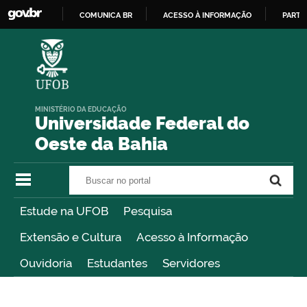
COMUNICA BR
ACESSO À INFORMAÇÃO
PARTI
IR
PARA
O
CONTEÚDO
MINISTÉRIO DA EDUCAÇÃO
Universidade Federal do
Oeste da Bahia
Buscar no portal
Buscar no portal
Estude na UFOB
Pesquisa
Extensão e Cultura
Acesso à Informação
Ouvidoria
Estudantes
Servidores