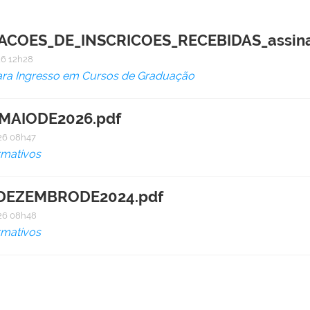
ACOES_DE_INSCRICOES_RECEBIDAS_assina
6 12h28
ara Ingresso em Cursos de Graduação
AIODE2026.pdf
26 08h47
rmativos
DEZEMBRODE2024.pdf
26 08h48
rmativos