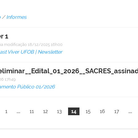
o
/
Informes
r 1
ma modificação
18/12/2025 16h00
st Viver UFOB | Newsletter
liminar__Edital_01_2026__SACRES_assinad
6 17h49
mento Público 01/2026
1
...
11
12
13
14
15
16
17
...