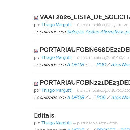
VAAF2026_LISTA_DE_SOLICIT
por
Thiago Margutti
—
última modificação
23/01/202
Localizado em
Seleção Ações Afirmativas p
PORTARIAUFOBN668DE22DEM
por
Thiago Margutti
—
última modificação
18/06/20
Localizado em
A UFOB
/
…
/
PGD
/
Atos No
PORTARIAUFOBN221DE23DE
por
Thiago Margutti
—
última modificação
18/06/20
Localizado em
A UFOB
/
…
/
PGD
/
Atos No
Editais
por
Thiago Margutti
—
publicado
18/06/2026