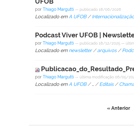
UFOB
por
Thiago Margutti
—
publicado
18/06/2026
Localizado em
A UFOB
/
Internacionalizaçã
Podcast Viver UFOB | Newslette
por
Thiago Margutti
—
publicado
18/12/2025
—
últi
Localizado em
newsletter
/
arquivos
/
Podca
Publicacao_do_Resultado_Pre
por
Thiago Margutti
—
última modificação
06/05/202
Localizado em
A UFOB
/
…
/
Editais
/
Chama
« Anterior