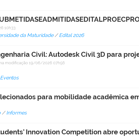
UBMETIDASEADMITIDASEDITALPROECPRO
6 10h33
rsidade da Maturidade
/
Edital 2026
nharia Civil: Autodesk Civil 3D para proj
ima modificação
19/06/2026 07h56
 Eventos
elecionados para mobilidade acadêmica em
o
/
Informes
Students’ Innovation Competition abre opor