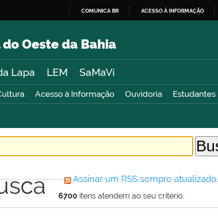
COMUNICA BR
ACESSO À INFORMAÇÃO
IR
PARA
 do Oeste da Bahia
O
CONTEÚDO
da Lapa
LEM
SaMaVi
Cultura
Acesso à Informação
Ouvidoria
Estudantes
usca
Assinar um RSS sempre atualizado
6700
itens atendem ao seu critério.