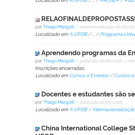
Localizado em
A UFOB
/
…
/
PROGEP
/
PGD
RELAOFINALDEPROPOSTASS
por
Thiago Margutti
—
última modificação
18/06/202
Localizado em
A UFOB
/
…
/
Programa Unive
Aprendendo programas da Enge
por
Thiago Margutti
—
publicado
18/06/2026
—
últ
Inscrições encerradas.
Localizado em
Cursos e Eventos
/
Cursos e
Docentes e estudantes são s
por
Thiago Margutti
—
publicado
18/06/2026
Localizado em
A UFOB
/
Internacionalizaçã
China International College 