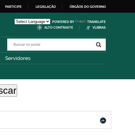
PARTICIPE
LEGISLAÇÃO
ÓRGÃOS DO GOVERNO
POWERED BY
TRANSLATE
ALTO CONTRASTE
VLIBRAS
Buscar no portal
Buscar no portal
Servidores
.