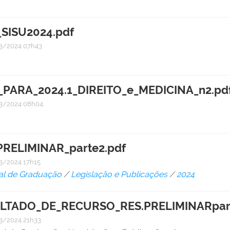
_SISU2024.pdf
3/2024 07h43
ARA_2024.1_DIREITO_e_MEDICINA_n2.pd
3/2024 08h04
RELIMINAR_parte2.pdf
3/2024 17h15
al de Graduação
/
Legislação e Publicações
/
2024
ULTADO_DE_RECURSO_RES.PRELIMINARpart
3/2024 21h33