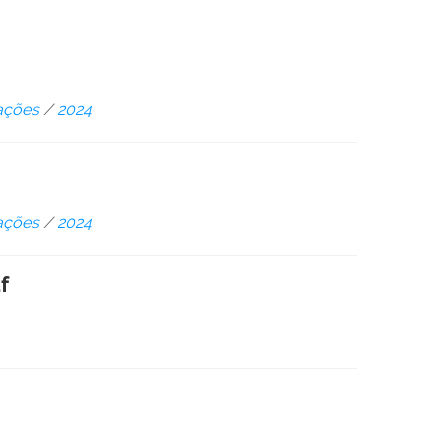
ações
/
2024
ações
/
2024
f