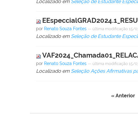
Localizado em
Seleção de Estudante Especi
EEspeccialGRAD2024.1_RESU
por
Renato Souza Fontes
—
última modificação
15/0
Localizado em
Seleção de Estudante Especi
VAF2024_Chamada01_RELAC
por
Renato Souza Fontes
—
última modificação
15/0
Localizado em
Seleção Ações Afirmativas p
« Anterior