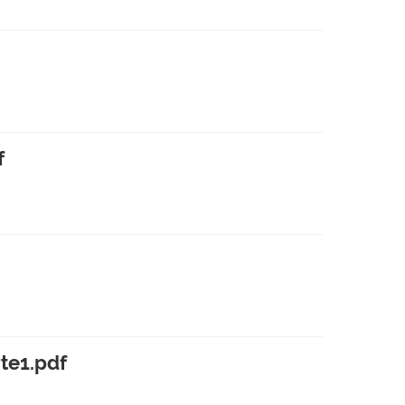
f
e1.pdf