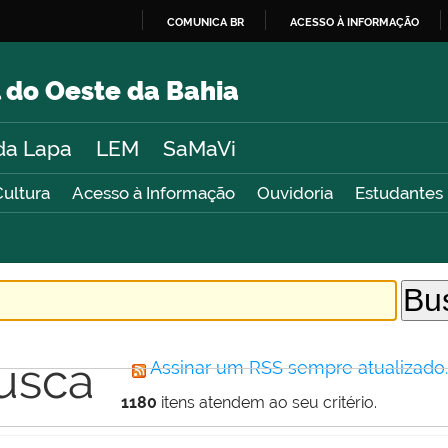
COMUNICA BR
ACESSO À INFORMAÇÃO
IR
PARA
 do Oeste da Bahia
O
CONTEÚDO
da Lapa
LEM
SaMaVi
Cultura
Acesso à Informação
Ouvidoria
Estudantes
usca
Assinar um RSS sempre atualizado
1180
itens atendem ao seu critério.