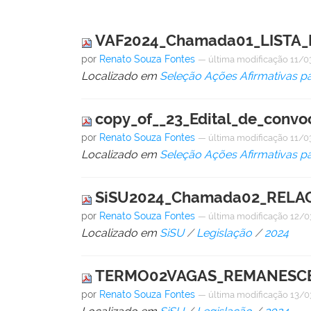
VAF2024_Chamada01_LISTA_
por
Renato Souza Fontes
—
última modificação
11/0
Localizado em
Seleção Ações Afirmativas p
copy_of__23_Edital_de_conv
por
Renato Souza Fontes
—
última modificação
11/0
Localizado em
Seleção Ações Afirmativas p
SiSU2024_Chamada02_RELA
por
Renato Souza Fontes
—
última modificação
12/0
Localizado em
SiSU
/
Legislação
/
2024
TERMO02VAGAS_REMANESCEN
por
Renato Souza Fontes
—
última modificação
13/0