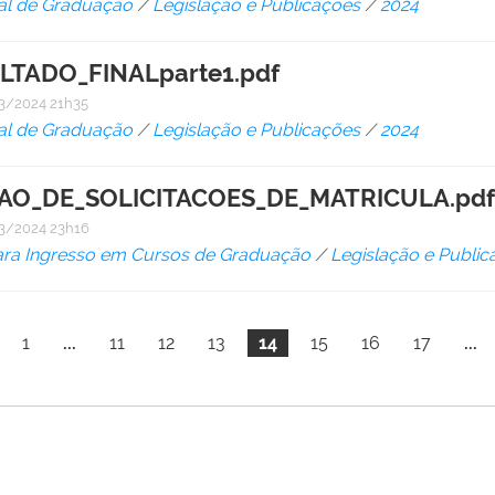
al de Graduação
/
Legislação e Publicações
/
2024
LTADO_FINALparte1.pdf
3/2024 21h35
al de Graduação
/
Legislação e Publicações
/
2024
AO_DE_SOLICITACOES_DE_MATRICULA.pd
3/2024 23h16
ara Ingresso em Cursos de Graduação
/
Legislação e Public
1
...
11
12
13
14
15
16
17
...