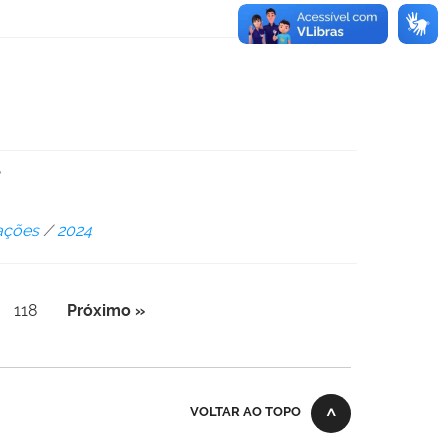
f
ações
/
2024
118
Próximo »
VOLTAR AO TOPO