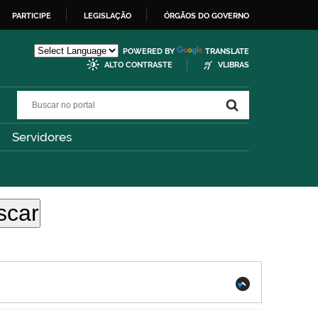
PARTICIPE
LEGISLAÇÃO
ÓRGÃOS DO GOVERNO
POWERED BY
TRANSLATE
ALTO CONTRASTE
VLIBRAS
Buscar no portal
Buscar no portal
Servidores
.