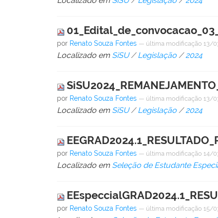
Localizado em
SiSU
/
Legislação
/
2024
01_Edital_de_convocacao_03
por
Renato Souza Fontes
—
última modificação
13/0
Localizado em
SiSU
/
Legislação
/
2024
SiSU2024_REMANEJAMENTO_P
por
Renato Souza Fontes
—
última modificação
13/0
Localizado em
SiSU
/
Legislação
/
2024
EEGRAD2024.1_RESULTADO_P
por
Renato Souza Fontes
—
última modificação
14/0
Localizado em
Seleção de Estudante Especi
EEspeccialGRAD2024.1_RES
por
Renato Souza Fontes
—
última modificação
15/0