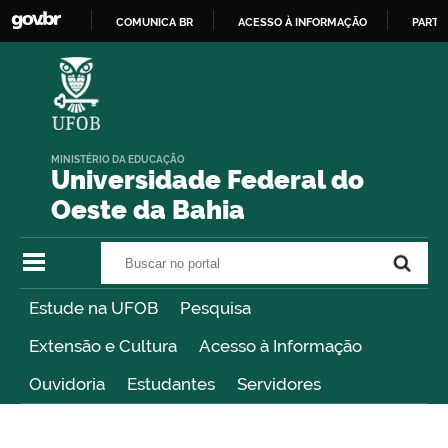
COMUNICA BR
ACESSO À INFORMAÇÃO
PARTI
IR
PARA
O
CONTEÚDO
MINISTÉRIO DA EDUCAÇÃO
Universidade Federal do
Oeste da Bahia
Buscar no portal
Buscar no portal
Estude na UFOB
Pesquisa
Extensão e Cultura
Acesso à Informação
Ouvidoria
Estudantes
Servidores