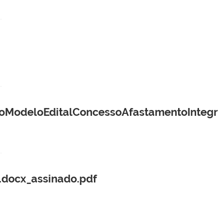
odeloEditalConcessoAfastamentoIntegra
.docx_assinado.pdf