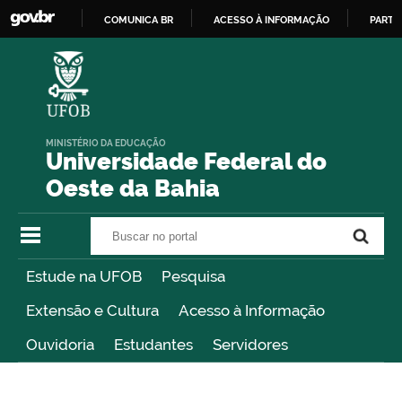
COMUNICA BR
ACESSO À INFORMAÇÃO
PARTI
IR
PARA
O
CONTEÚDO
MINISTÉRIO DA EDUCAÇÃO
Universidade Federal do
Oeste da Bahia
Buscar no portal
Buscar no portal
Estude na UFOB
Pesquisa
Extensão e Cultura
Acesso à Informação
Ouvidoria
Estudantes
Servidores