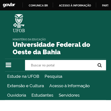
COMUNICA BR
ACESSO À INFORMAÇÃO
PARTI
IR
PARA
O
CONTEÚDO
MINISTÉRIO DA EDUCAÇÃO
Universidade Federal do
Oeste da Bahia
Buscar no portal
Buscar no portal
Estude na UFOB
Pesquisa
Extensão e Cultura
Acesso à Informação
Ouvidoria
Estudantes
Servidores