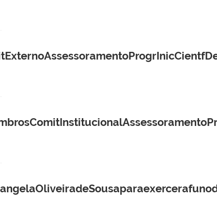
ternoAssessoramentoProgrInicCientfDes
ComitInstitucionalAssessoramentoProgr
ngelaOliveiradeSousaparaexercerafunod