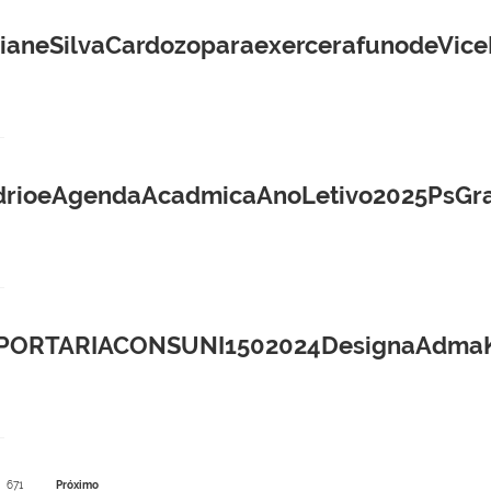
neSilvaCardozoparaexercerafunodeViceP
ioeAgendaAcadmicaAnoLetivo2025PsGra
PORTARIACONSUNI1502024DesignaAdmaKti
671
Próximo