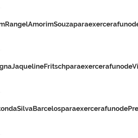
mRangelAmorimSouzaparaexercerafunode
aJaquelineFritschparaexercerafunodeVi
ndaSilvaBarcelosparaexercerafunodePre