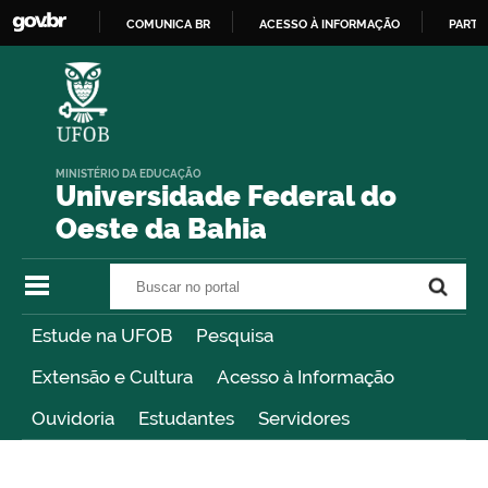
COMUNICA BR
ACESSO À INFORMAÇÃO
PARTI
IR
PARA
O
CONTEÚDO
MINISTÉRIO DA EDUCAÇÃO
Universidade Federal do
Oeste da Bahia
Buscar no portal
Buscar no portal
Estude na UFOB
Pesquisa
Extensão e Cultura
Acesso à Informação
Ouvidoria
Estudantes
Servidores