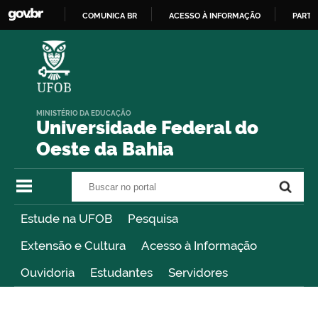
COMUNICA BR
ACESSO À INFORMAÇÃO
PARTI
IR
PARA
O
CONTEÚDO
MINISTÉRIO DA EDUCAÇÃO
Universidade Federal do
Oeste da Bahia
Buscar no portal
Buscar no portal
Estude na UFOB
Pesquisa
Extensão e Cultura
Acesso à Informação
Ouvidoria
Estudantes
Servidores