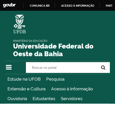
COMUNICA BR
ACESSO À INFORMAÇÃO
PARTI
IR
PARA
O
CONTEÚDO
MINISTÉRIO DA EDUCAÇÃO
Universidade Federal do
Oeste da Bahia
Buscar no portal
Buscar no portal
Estude na UFOB
Pesquisa
Extensão e Cultura
Acesso à Informação
Ouvidoria
Estudantes
Servidores