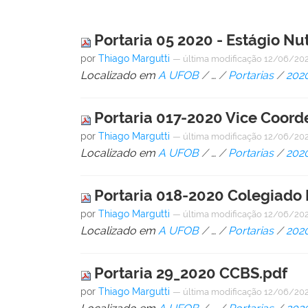
Portaria 05 2020 - Estágio Nu
por
Thiago Margutti
—
última modificação
12/06/202
Localizado em
A UFOB
/
…
/
Portarias
/
202
Portaria 017-2020 Vice Coor
por
Thiago Margutti
—
última modificação
12/06/202
Localizado em
A UFOB
/
…
/
Portarias
/
202
Portaria 018-2020 Colegiad
por
Thiago Margutti
—
última modificação
12/06/202
Localizado em
A UFOB
/
…
/
Portarias
/
202
Portaria 29_2020 CCBS.pdf
por
Thiago Margutti
—
última modificação
12/06/202