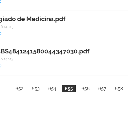
0
giado de Medicina.pdf
6 14h13
0
BS4841241580044347030.pdf
6 14h13
0
...
652
653
654
655
656
657
658