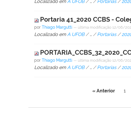
Localizado em
A UFOB
/
…
/
Portarias
/
202
Portaria 41_2020 CCBS - Cole
por
Thiago Margutti
—
última modificação
12/06/202
Localizado em
A UFOB
/
…
/
Portarias
/
202
PORTARIA_CCBS_32_2020_CC
por
Thiago Margutti
—
última modificação
12/06/202
Localizado em
A UFOB
/
…
/
Portarias
/
202
« Anterior
1