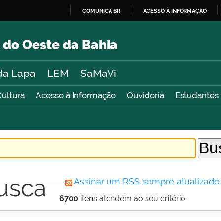
COMUNICA BR
ACESSO À INFORMAÇÃO
IR
PARA
 do Oeste da Bahia
O
CONTEÚDO
da Lapa
LEM
SaMaVi
Cultura
Acesso à Informação
Ouvidoria
Estudantes
usca
Assinar um RSS sempre atualizado
6700
itens atendem ao seu critério.