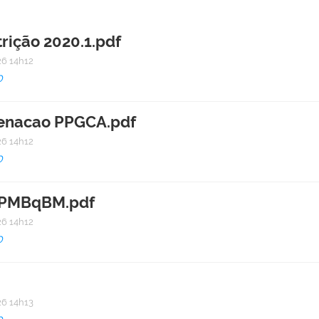
trição 2020.1.pdf
6 14h12
0
denacao PPGCA.pdf
6 14h12
0
o PMBqBM.pdf
6 14h12
0
6 14h13