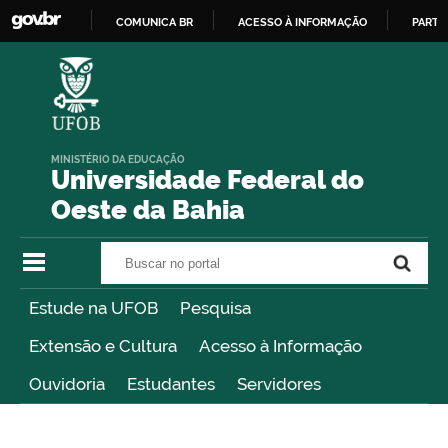
COMUNICA BR
ACESSO À INFORMAÇÃO
PARTI
IR
PARA
O
CONTEÚDO
MINISTÉRIO DA EDUCAÇÃO
Universidade Federal do
Oeste da Bahia
Buscar no portal
Buscar no portal
Estude na UFOB
Pesquisa
Extensão e Cultura
Acesso à Informação
Ouvidoria
Estudantes
Servidores