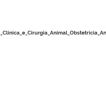
inica_e_Cirurgia_Animal_Obstetricia_An