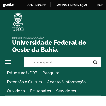
COMUNICA BR
ACESSO À INFORMAÇÃO
PARTI
IR
PARA
O
CONTEÚDO
MINISTÉRIO DA EDUCAÇÃO
Universidade Federal do
Oeste da Bahia
Buscar no portal
Buscar no portal
Estude na UFOB
Pesquisa
Extensão e Cultura
Acesso à Informação
Ouvidoria
Estudantes
Servidores