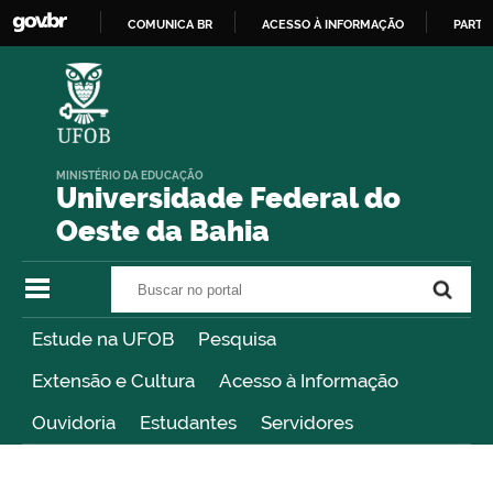
COMUNICA BR
ACESSO À INFORMAÇÃO
PARTI
IR
PARA
O
CONTEÚDO
MINISTÉRIO DA EDUCAÇÃO
Universidade Federal do
Oeste da Bahia
Buscar no portal
Buscar no portal
Estude na UFOB
Pesquisa
Extensão e Cultura
Acesso à Informação
Ouvidoria
Estudantes
Servidores