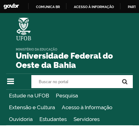
COMUNICA BR
ACESSO À INFORMAÇÃO
PARTI
IR
PARA
O
CONTEÚDO
MINISTÉRIO DA EDUCAÇÃO
Universidade Federal do
Oeste da Bahia
Buscar no portal
Buscar no portal
Estude na UFOB
Pesquisa
Extensão e Cultura
Acesso à Informação
Ouvidoria
Estudantes
Servidores