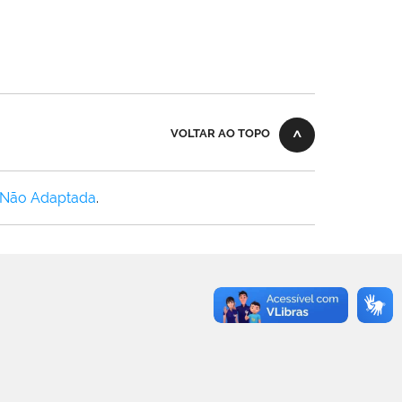
VOLTAR AO TOPO
 Não Adaptada
.