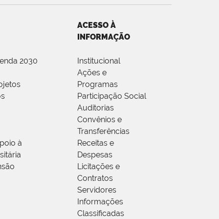
ACESSO À
INFORMAÇÃO
genda 2030
Institucional
Ações e
ojetos
Programas
os
Participação Social
Auditorias
Convênios e
Transferências
poio à
Receitas e
itária
Despesas
nsão
Licitações e
Contratos
Servidores
Informações
Classificadas