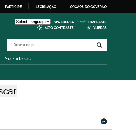
PARTICIPE
LEGISLAÇÃO
ÓRGÃOS DO GOVERNO
POWERED BY
TRANSLATE
ALTO CONTRASTE
VLIBRAS
Buscar no portal
Buscar no portal
Servidores
.