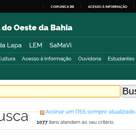
COMUNICA BR
ACESSO À INFORMAÇÃO
IR
PARA
 do Oeste da Bahia
O
CONTEÚDO
da Lapa
LEM
SaMaVi
Cultura
Acesso à Informação
Ouvidoria
Estudantes
usca
Assinar um RSS sempre atualizado
1077
itens atendem ao seu critério.