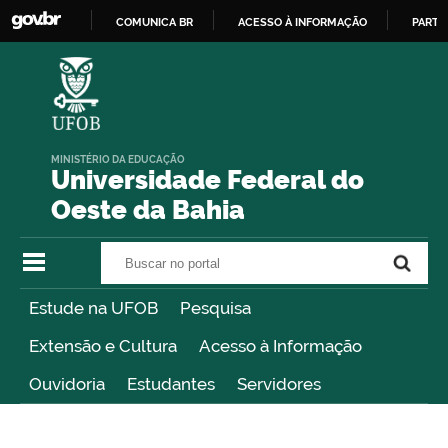
COMUNICA BR
ACESSO À INFORMAÇÃO
PARTI
IR
PARA
O
CONTEÚDO
MINISTÉRIO DA EDUCAÇÃO
Universidade Federal do
Oeste da Bahia
Buscar no portal
Buscar no portal
Estude na UFOB
Pesquisa
Extensão e Cultura
Acesso à Informação
Ouvidoria
Estudantes
Servidores