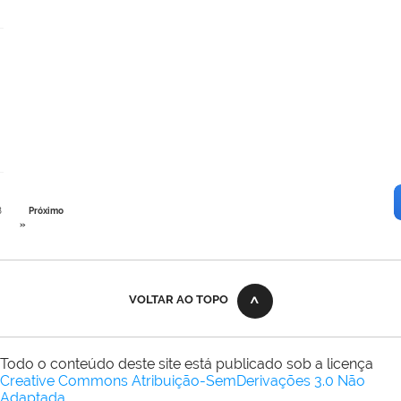
8
Próximo
»
VOLTAR AO TOPO
Todo o conteúdo deste site está publicado sob a licença
Creative Commons Atribuição-SemDerivações 3.0 Não
Adaptada
.