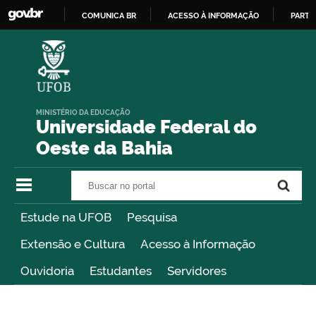
COMUNICA BR
ACESSO À INFORMAÇÃO
PARTI
IR
PARA
O
CONTEÚDO
MINISTÉRIO DA EDUCAÇÃO
Universidade Federal do
Oeste da Bahia
Buscar no portal
Buscar no portal
Estude na UFOB
Pesquisa
Extensão e Cultura
Acesso à Informação
Ouvidoria
Estudantes
Servidores