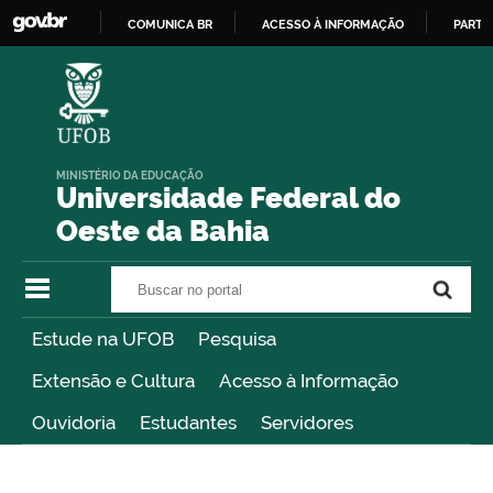
COMUNICA BR
ACESSO À INFORMAÇÃO
PARTI
IR
PARA
O
CONTEÚDO
MINISTÉRIO DA EDUCAÇÃO
Universidade Federal do
Oeste da Bahia
Buscar no portal
Buscar no portal
Estude na UFOB
Pesquisa
Extensão e Cultura
Acesso à Informação
Ouvidoria
Estudantes
Servidores