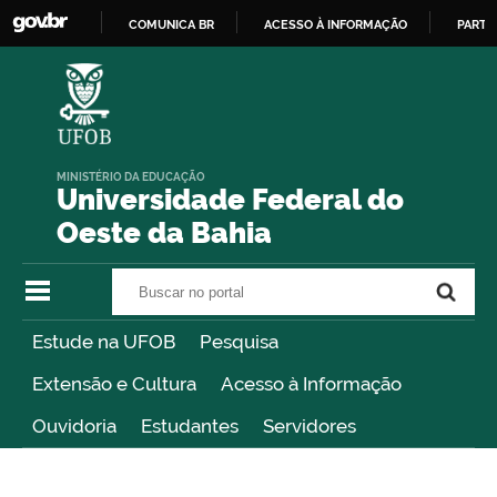
COMUNICA BR
ACESSO À INFORMAÇÃO
PARTI
IR
PARA
O
CONTEÚDO
MINISTÉRIO DA EDUCAÇÃO
Universidade Federal do
Oeste da Bahia
Buscar no portal
Buscar no portal
Estude na UFOB
Pesquisa
Extensão e Cultura
Acesso à Informação
Ouvidoria
Estudantes
Servidores