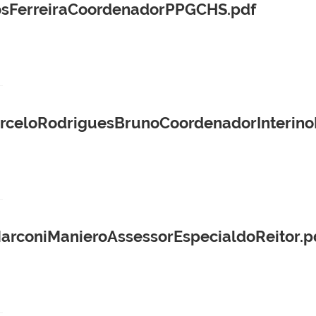
osFerreiraCoordenadorPPGCHS.pdf
arceloRodriguesBrunoCoordenadorInterin
rconiManieroAssessorEspecialdoReitor.p