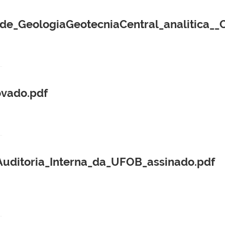
_GeologiaGeotecniaCentral_analitica__C
vado.pdf
uditoria_Interna_da_UFOB_assinado.pdf