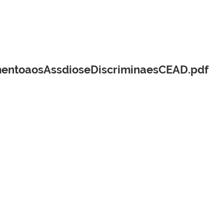
mentoaosAssdioseDiscriminaesCEAD.pdf