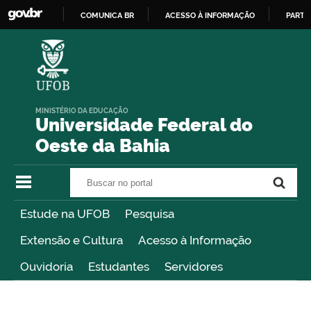
COMUNICA BR
ACESSO À INFORMAÇÃO
PARTI
IR
PARA
O
CONTEÚDO
MINISTÉRIO DA EDUCAÇÃO
Universidade Federal do
Oeste da Bahia
Buscar no portal
Buscar no portal
Estude na UFOB
Pesquisa
Extensão e Cultura
Acesso à Informação
Ouvidoria
Estudantes
Servidores