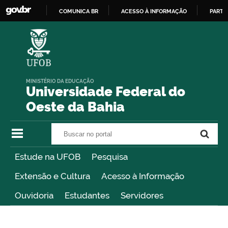
COMUNICA BR
ACESSO À INFORMAÇÃO
PARTI
IR
PARA
O
CONTEÚDO
MINISTÉRIO DA EDUCAÇÃO
Universidade Federal do
Oeste da Bahia
Buscar no portal
Buscar no portal
Estude na UFOB
Pesquisa
Extensão e Cultura
Acesso à Informação
Ouvidoria
Estudantes
Servidores