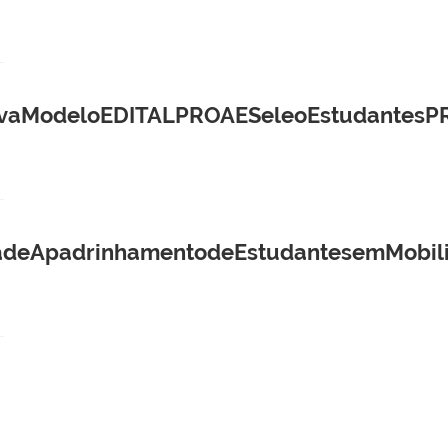
vaModeloEDITALPROAESeleoEstudantesP
adeApadrinhamentodeEstudantesemMobil