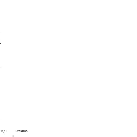
l
670
Próximo
»