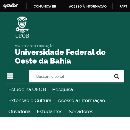
COMUNICA BR
ACESSO À INFORMAÇÃO
PARTI
IR
PARA
O
CONTEÚDO
MINISTÉRIO DA EDUCAÇÃO
Universidade Federal do
Oeste da Bahia
Buscar no portal
Buscar no portal
Estude na UFOB
Pesquisa
Extensão e Cultura
Acesso à Informação
Ouvidoria
Estudantes
Servidores