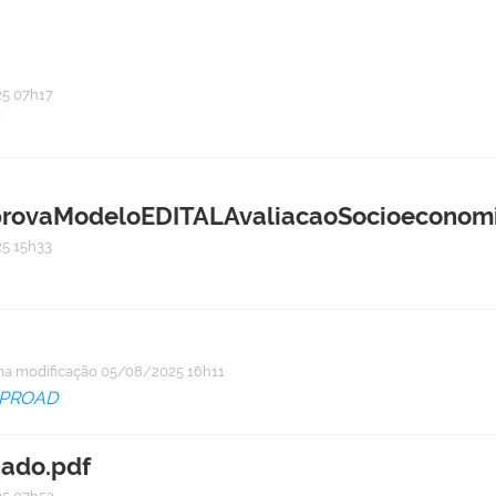
5 07h17
vaModeloEDITALAvaliacaoSocioeconomic
5 15h33
ma modificação
05/08/2025 16h11
PROAD
nado.pdf