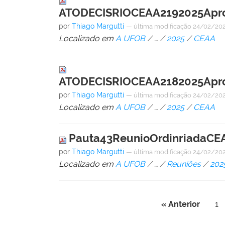
ATODECISRIOCEAA2192025Aprov
por
Thiago Margutti
—
última modificação
24/02/202
Localizado em
A UFOB
/
…
/
2025
/
CEAA
ATODECISRIOCEAA2182025Aprov
por
Thiago Margutti
—
última modificação
24/02/202
Localizado em
A UFOB
/
…
/
2025
/
CEAA
Pauta43ReunioOrdinriadaCEA
por
Thiago Margutti
—
última modificação
24/02/202
Localizado em
A UFOB
/
…
/
Reuniões
/
202
« Anterior
1