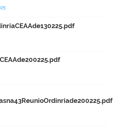
25
nriaCEAAde130225.pdf
CEAAde200225.pdf
na43ReunioOrdinriade200225.pdf