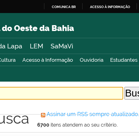
COMUNICA BR
ACESSO À INFORMAÇÃO
IR
PARA
 do Oeste da Bahia
O
CONTEÚDO
da Lapa
LEM
SaMaVi
Cultura
Acesso à Informação
Ouvidoria
Estudantes
usca
Assinar um RSS sempre atualizado
6700
itens atendem ao seu critério.