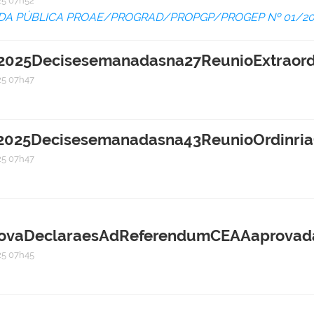
5 07h52
A PÚBLICA PROAE/PROGRAD/PROPGP/PROGEP Nº 01/20
25Decisesemanadasna27ReunioExtraordi
5 07h47
25Decisesemanadasna43ReunioOrdinria
5 07h47
vaDeclaraesAdReferendumCEAAaprovadas
5 07h45