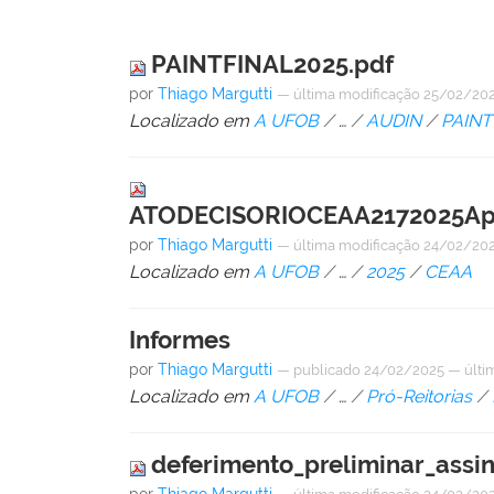
PAINTFINAL2025.pdf
por
Thiago Margutti
—
última modificação
25/02/202
Localizado em
A UFOB
/
…
/
AUDIN
/
PAINT
ATODECISORIOCEAA2172025Apro
por
Thiago Margutti
—
última modificação
24/02/202
Localizado em
A UFOB
/
…
/
2025
/
CEAA
Informes
por
Thiago Margutti
—
publicado
24/02/2025
—
últi
Localizado em
A UFOB
/
…
/
Pró-Reitorias
/
deferimento_preliminar_assi