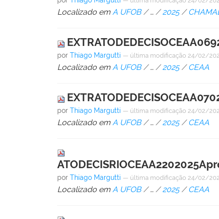
por
Thiago Margutti
—
última modificação
24/02/202
Localizado em
A UFOB
/
…
/
2025
/
CHAMAD
EXTRATODEDECISOCEAA06920
por
Thiago Margutti
—
última modificação
24/02/202
Localizado em
A UFOB
/
…
/
2025
/
CEAA
EXTRATODEDECISOCEAA07020
por
Thiago Margutti
—
última modificação
24/02/202
Localizado em
A UFOB
/
…
/
2025
/
CEAA
ATODECISRIOCEAA2202025Apro
por
Thiago Margutti
—
última modificação
24/02/202
Localizado em
A UFOB
/
…
/
2025
/
CEAA