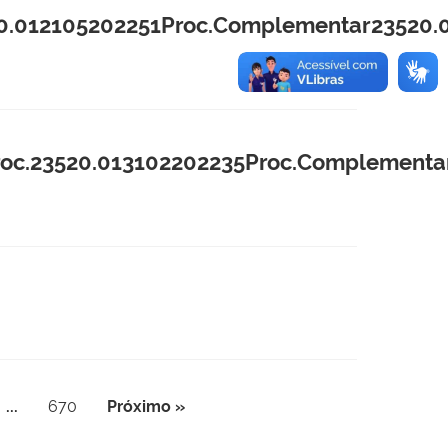
.012105202251Proc.Complementar23520.
c.23520.013102202235Proc.Complementar
...
670
Próximo »