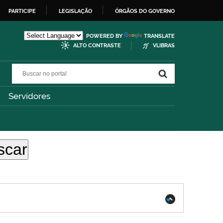
PARTICIPE
LEGISLAÇÃO
ÓRGÃOS DO GOVERNO
POWERED BY
TRANSLATE
ALTO CONTRASTE
VLIBRAS
Buscar no portal
Buscar no portal
Servidores
.