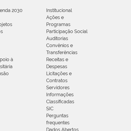
genda 2030
Institucional
Ações e
ojetos
Programas
os
Participação Social
Auditorias
Convênios e
Transferências
poio à
Receitas e
itária
Despesas
nsão
Licitações e
Contratos
Servidores
Informações
Classificadas
SIC
Perguntas
frequentes
Dados Abertos