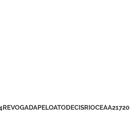
VOGADAPELOATODECISRIOCEAA2172025Mo