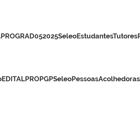
ROGRAD052025SeleoEstudantesTutoresPE
DITALPROPGPSeleoPessoasAcolhedorasPr