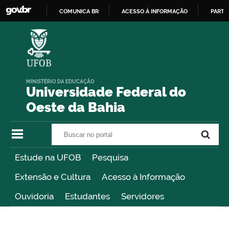
COMUNICA BR
ACESSO À INFORMAÇÃO
PARTI
IR
PARA
O
CONTEÚDO
MINISTÉRIO DA EDUCAÇÃO
Universidade Federal do
Oeste da Bahia
Buscar no portal
Buscar no portal
Estude na UFOB
Pesquisa
Extensão e Cultura
Acesso à Informação
Ouvidoria
Estudantes
Servidores