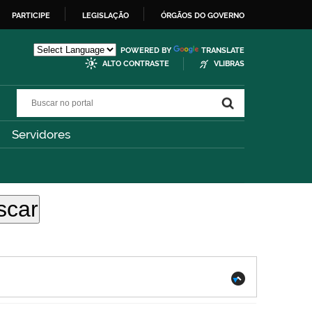
PARTICIPE
LEGISLAÇÃO
ÓRGÃOS DO GOVERNO
POWERED BY
TRANSLATE
ALTO CONTRASTE
VLIBRAS
Buscar no portal
Buscar no portal
Servidores
.