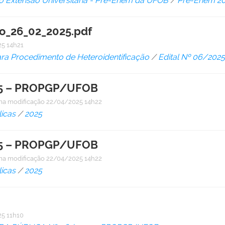
 Extensão Universitária - Pré-Enem da UFOB
/
Pré-Enem 2
ao_26_02_2025.pdf
5 14h21
a Procedimento de Heteroidentificação
/
Edital Nº 06/20
5 – PROPGP/UFOB
ma modificação
22/04/2025 14h22
icas
/
2025
5 – PROPGP/UFOB
ma modificação
22/04/2025 14h22
icas
/
2025
5 11h10