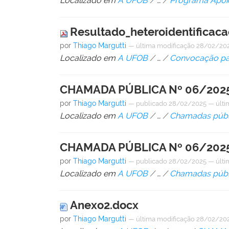
Localizado em
A UFOB
/
…
/
Programa Apoio
Resultado_heteroidentificac
por
Thiago Margutti
—
última modificação
28/02/202
Localizado em
A UFOB
/
…
/
Convocação par
CHAMADA PÚBLICA Nº 06/202
por
Thiago Margutti
—
publicado
28/02/2025
—
últi
Localizado em
A UFOB
/
…
/
Chamadas públ
CHAMADA PÚBLICA Nº 06/202
por
Thiago Margutti
—
publicado
28/02/2025
—
últi
Localizado em
A UFOB
/
…
/
Chamadas públ
Anexo2.docx
por
Thiago Margutti
—
última modificação
28/02/202