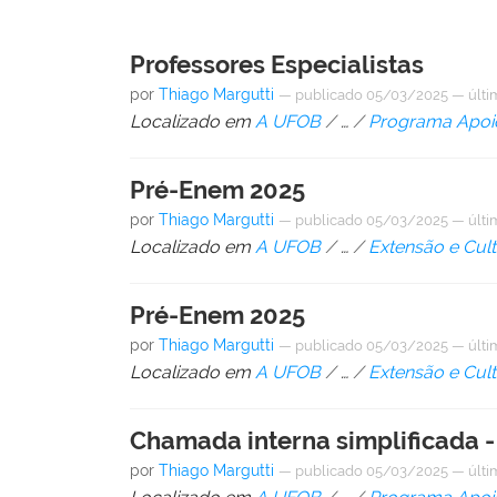
Professores Especialistas
por
Thiago Margutti
—
publicado
05/03/2025
—
últi
Localizado em
A UFOB
/
…
/
Programa Apoio
Pré-Enem 2025
por
Thiago Margutti
—
publicado
05/03/2025
—
últi
Localizado em
A UFOB
/
…
/
Extensão e Cul
Pré-Enem 2025
por
Thiago Margutti
—
publicado
05/03/2025
—
últi
Localizado em
A UFOB
/
…
/
Extensão e Cul
Chamada interna simplificada -
por
Thiago Margutti
—
publicado
05/03/2025
—
últi