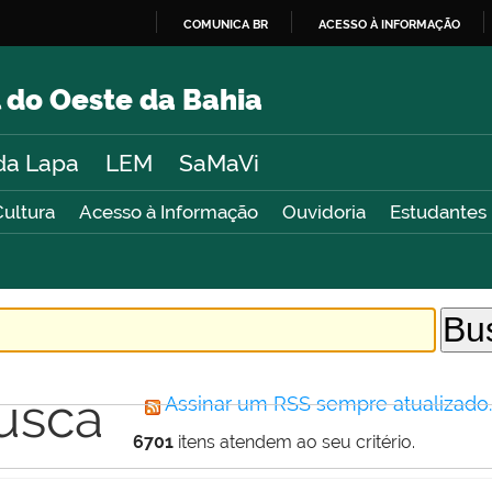
COMUNICA BR
ACESSO À INFORMAÇÃO
IR
PARA
 do Oeste da Bahia
O
CONTEÚDO
da Lapa
LEM
SaMaVi
Cultura
Acesso à Informação
Ouvidoria
Estudantes
usca
Assinar um RSS sempre atualizado
6701
itens atendem ao seu critério.