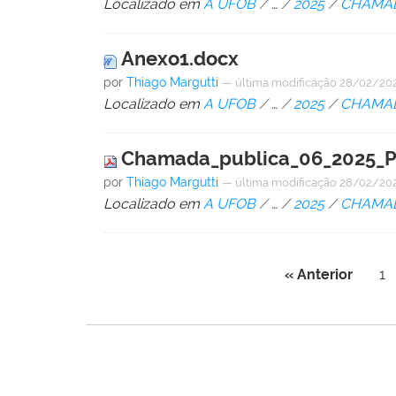
Localizado em
A UFOB
/
…
/
2025
/
CHAMAD
Anexo1.docx
por
Thiago Margutti
—
última modificação
28/02/202
Localizado em
A UFOB
/
…
/
2025
/
CHAMAD
Chamada_publica_06_2025_
por
Thiago Margutti
—
última modificação
28/02/202
Localizado em
A UFOB
/
…
/
2025
/
CHAMAD
« Anterior
1