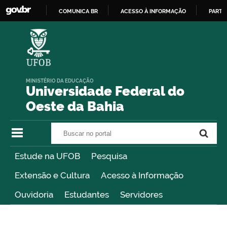
COMUNICA BR
ACESSO À INFORMAÇÃO
PARTI
IR
PARA
O
CONTEÚDO
MINISTÉRIO DA EDUCAÇÃO
Universidade Federal do
Oeste da Bahia
Buscar no portal
Buscar no portal
Estude na UFOB
Pesquisa
Extensão e Cultura
Acesso à Informação
Ouvidoria
Estudantes
Servidores