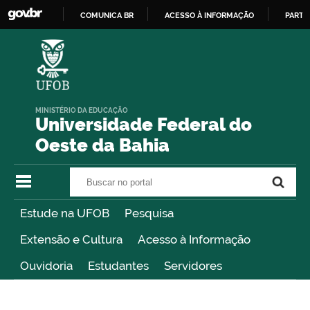
COMUNICA BR
ACESSO À INFORMAÇÃO
PARTI
IR
PARA
O
CONTEÚDO
MINISTÉRIO DA EDUCAÇÃO
Universidade Federal do
Oeste da Bahia
Buscar no portal
Buscar no portal
Estude na UFOB
Pesquisa
Extensão e Cultura
Acesso à Informação
Ouvidoria
Estudantes
Servidores