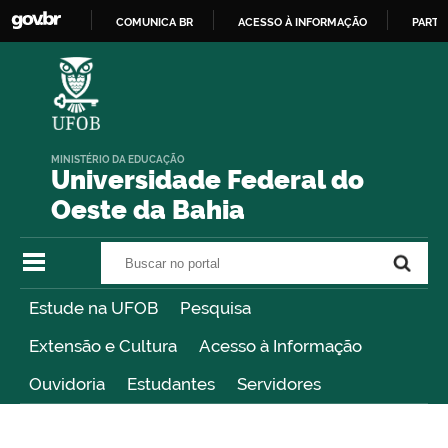
COMUNICA BR
ACESSO À INFORMAÇÃO
PARTI
IR
PARA
O
CONTEÚDO
MINISTÉRIO DA EDUCAÇÃO
Universidade Federal do
Oeste da Bahia
Buscar no portal
Buscar no portal
Estude na UFOB
Pesquisa
Extensão e Cultura
Acesso à Informação
Ouvidoria
Estudantes
Servidores