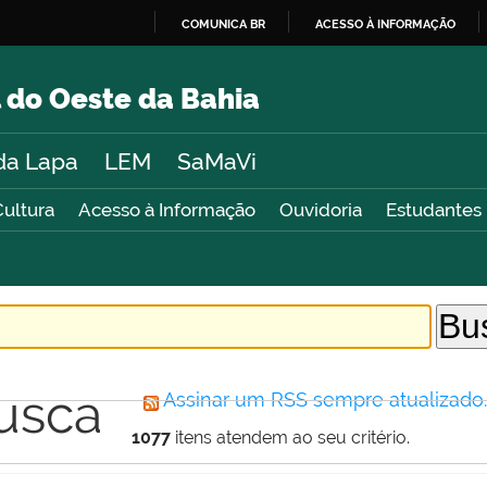
COMUNICA BR
ACESSO À INFORMAÇÃO
IR
PARA
 do Oeste da Bahia
O
CONTEÚDO
da Lapa
LEM
SaMaVi
Cultura
Acesso à Informação
Ouvidoria
Estudantes
usca
Assinar um RSS sempre atualizado
1077
itens atendem ao seu critério.