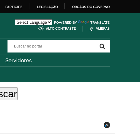
PARTICIPE
LEGISLAÇÃO
ÓRGÃOS DO GOVERNO
POWERED BY
TRANSLATE
ALTO CONTRASTE
VLIBRAS
Buscar no portal
Buscar no portal
Servidores
.