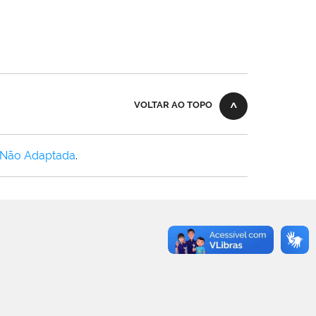
VOLTAR AO TOPO
 Não Adaptada
.