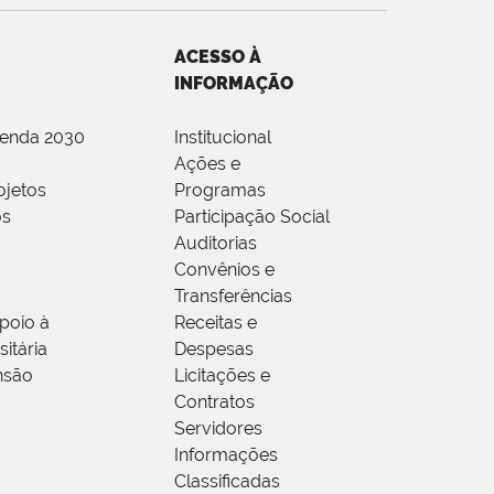
ACESSO À
INFORMAÇÃO
genda 2030
Institucional
Ações e
ojetos
Programas
os
Participação Social
Auditorias
Convênios e
Transferências
poio à
Receitas e
itária
Despesas
nsão
Licitações e
Contratos
Servidores
Informações
Classificadas