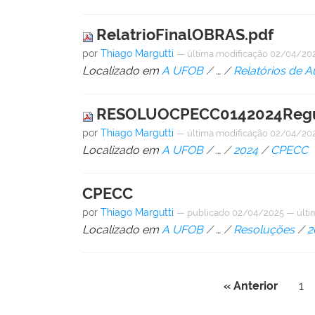
RelatrioFinalOBRAS.pdf
por
Thiago Margutti
—
última modificação
02/04/202
Localizado em
A UFOB
/
…
/
Relatórios de A
RESOLUOCPECC0142024Regul
por
Thiago Margutti
—
última modificação
02/04/202
Localizado em
A UFOB
/
…
/
2024
/
CPECC
CPECC
por
Thiago Margutti
—
publicado
02/04/2025
—
últi
Localizado em
A UFOB
/
…
/
Resoluções
/
2
« Anterior
1