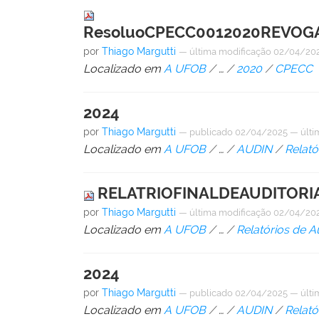
ResoluoCPECC0012020REVOGA
por
Thiago Margutti
—
última modificação
02/04/202
Localizado em
A UFOB
/
…
/
2020
/
CPECC
2024
por
Thiago Margutti
—
publicado
02/04/2025
—
últi
Localizado em
A UFOB
/
…
/
AUDIN
/
Relató
RELATRIOFINALDEAUDITORIA
por
Thiago Margutti
—
última modificação
02/04/202
Localizado em
A UFOB
/
…
/
Relatórios de A
2024
por
Thiago Margutti
—
publicado
02/04/2025
—
últi
Localizado em
A UFOB
/
…
/
AUDIN
/
Relató