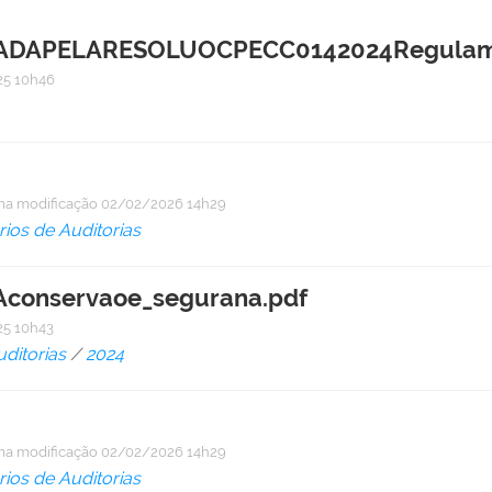
DAPELARESOLUOCPECC0142024Regulament
5 10h46
ma modificação
02/02/2026 14h29
rios de Auditorias
conservaoe_segurana.pdf
5 10h43
uditorias
/
2024
ma modificação
02/02/2026 14h29
rios de Auditorias