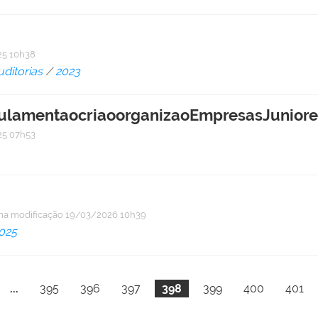
5 10h38
uditorias
/
2023
amentaocriaoorganizaoEmpresasJuniore
5 07h53
ma modificação
19/03/2026 10h39
025
...
395
396
397
398
399
400
401