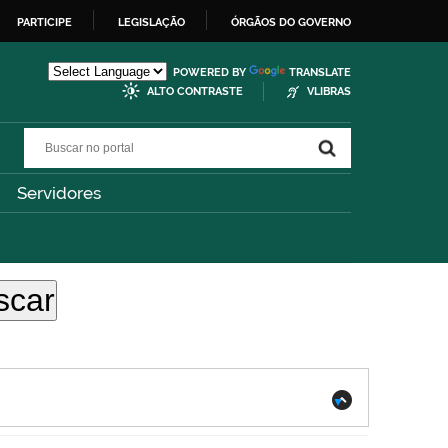
PARTICIPE
LEGISLAÇÃO
ÓRGÃOS DO GOVERNO
POWERED BY
TRANSLATE
ALTO CONTRASTE
VLIBRAS
Buscar no portal
Buscar no portal
Servidores
.