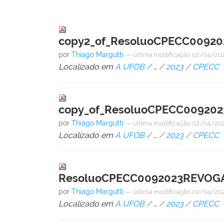
copy2_of_ResoluoCPECC0092
por
Thiago Margutti
—
última modificação
02/04/202
Localizado em
A UFOB
/
…
/
2023
/
CPECC
copy_of_ResoluoCPECC00920
por
Thiago Margutti
—
última modificação
02/04/202
Localizado em
A UFOB
/
…
/
2023
/
CPECC
ResoluoCPECC0092023REVOGA
por
Thiago Margutti
—
última modificação
02/04/202
Localizado em
A UFOB
/
…
/
2023
/
CPECC