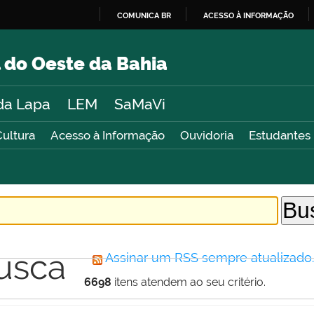
COMUNICA BR
ACESSO À INFORMAÇÃO
IR
PARA
 do Oeste da Bahia
O
CONTEÚDO
da Lapa
LEM
SaMaVi
Cultura
Acesso à Informação
Ouvidoria
Estudantes
usca
Assinar um RSS sempre atualizado
6698
itens atendem ao seu critério.