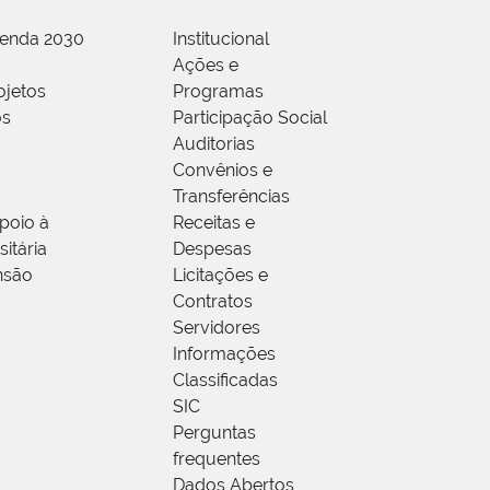
genda 2030
Institucional
Ações e
ojetos
Programas
os
Participação Social
Auditorias
Convênios e
Transferências
poio à
Receitas e
itária
Despesas
nsão
Licitações e
Contratos
Servidores
Informações
Classificadas
SIC
Perguntas
frequentes
Dados Abertos