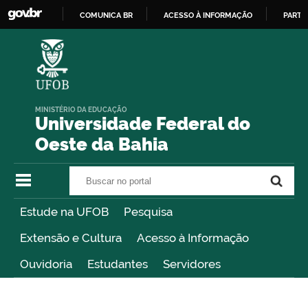
COMUNICA BR
ACESSO À INFORMAÇÃO
PARTI
IR
PARA
O
CONTEÚDO
MINISTÉRIO DA EDUCAÇÃO
Universidade Federal do
Oeste da Bahia
Buscar no portal
Buscar no portal
Estude na UFOB
Pesquisa
Extensão e Cultura
Acesso à Informação
Ouvidoria
Estudantes
Servidores