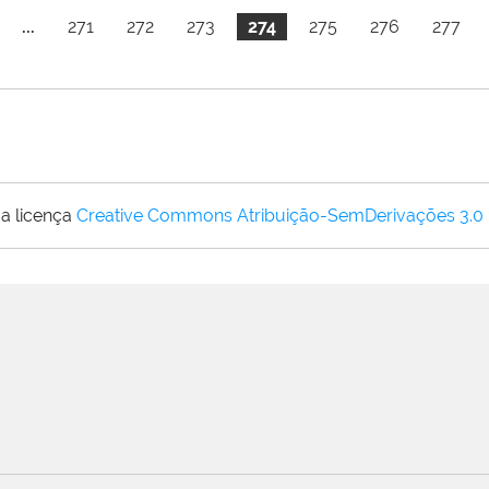
...
271
272
273
274
275
276
277
a licença
Creative Commons Atribuição-SemDerivações 3.0