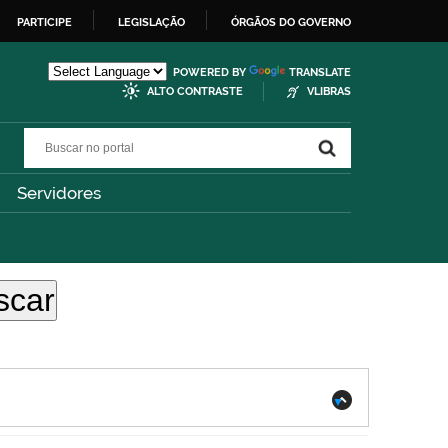
PARTICIPE
LEGISLAÇÃO
ÓRGÃOS DO GOVERNO
POWERED BY
TRANSLATE
ALTO CONTRASTE
VLIBRAS
Buscar no portal
Buscar no portal
Servidores
.