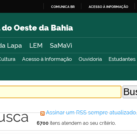
COMUNICA BR
ACESSO À INFORMAÇÃO
IR
PARA
 do Oeste da Bahia
O
CONTEÚDO
da Lapa
LEM
SaMaVi
Cultura
Acesso à Informação
Ouvidoria
Estudantes
usca
Assinar um RSS sempre atualizado
6700
itens atendem ao seu critério.