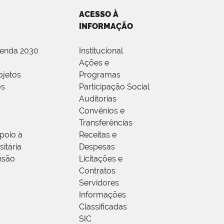
ACESSO À
INFORMAÇÃO
genda 2030
Institucional
Ações e
ojetos
Programas
os
Participação Social
Auditorias
Convênios e
Transferências
poio à
Receitas e
itária
Despesas
nsão
Licitações e
Contratos
Servidores
Informações
Classificadas
SIC