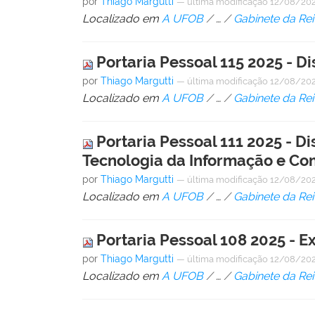
por
Thiago Margutti
—
última modificação
12/08/202
Localizado em
A UFOB
/
…
/
Gabinete da Rei
Portaria Pessoal 115 2025 - D
por
Thiago Margutti
—
última modificação
12/08/202
Localizado em
A UFOB
/
…
/
Gabinete da Rei
Portaria Pessoal 111 2025 - D
Tecnologia da Informação e Co
por
Thiago Margutti
—
última modificação
12/08/202
Localizado em
A UFOB
/
…
/
Gabinete da Rei
Portaria Pessoal 108 2025 - 
por
Thiago Margutti
—
última modificação
12/08/202
Localizado em
A UFOB
/
…
/
Gabinete da Rei