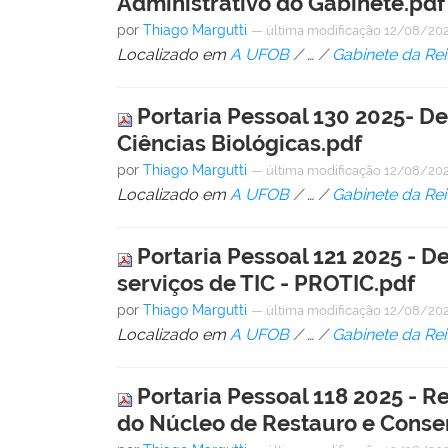
Administrativo do Gabinete.pdf
por
Thiago Margutti
—
última modificação
12/08/202
Localizado em
A UFOB
/
…
/
Gabinete da Rei
Portaria Pessoal 130 2025- D
Ciências Biológicas.pdf
por
Thiago Margutti
—
última modificação
12/08/202
Localizado em
A UFOB
/
…
/
Gabinete da Rei
Portaria Pessoal 121 2025 -
serviços de TIC - PROTIC.pdf
por
Thiago Margutti
—
última modificação
12/08/202
Localizado em
A UFOB
/
…
/
Gabinete da Rei
Portaria Pessoal 118 2025 - R
do Núcleo de Restauro e Conse