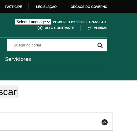
PARTICIPE
LEGISLAÇÃO
ÓRGÃOS DO GOVERNO
POWERED BY
TRANSLATE
ALTO CONTRASTE
VLIBRAS
Buscar no portal
Buscar no portal
Servidores
.