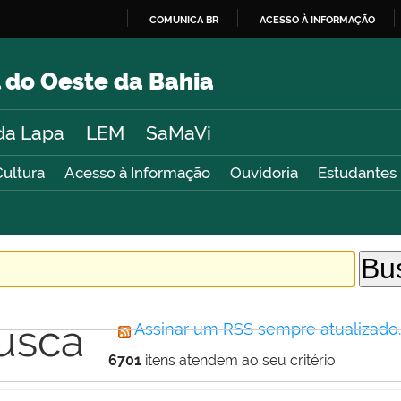
COMUNICA BR
ACESSO À INFORMAÇÃO
IR
PARA
 do Oeste da Bahia
O
CONTEÚDO
da Lapa
LEM
SaMaVi
Cultura
Acesso à Informação
Ouvidoria
Estudantes
usca
Assinar um RSS sempre atualizado
6701
itens atendem ao seu critério.