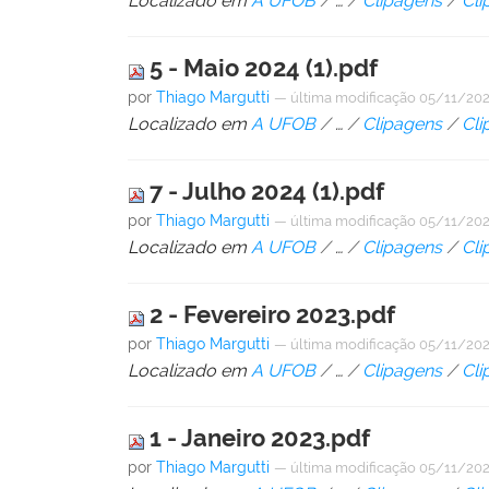
Localizado em
A UFOB
/
…
/
Clipagens
/
Cli
5 - Maio 2024 (1).pdf
por
Thiago Margutti
—
última modificação
05/11/202
Localizado em
A UFOB
/
…
/
Clipagens
/
Cli
7 - Julho 2024 (1).pdf
por
Thiago Margutti
—
última modificação
05/11/202
Localizado em
A UFOB
/
…
/
Clipagens
/
Cli
2 - Fevereiro 2023.pdf
por
Thiago Margutti
—
última modificação
05/11/202
Localizado em
A UFOB
/
…
/
Clipagens
/
Cli
1 - Janeiro 2023.pdf
por
Thiago Margutti
—
última modificação
05/11/202