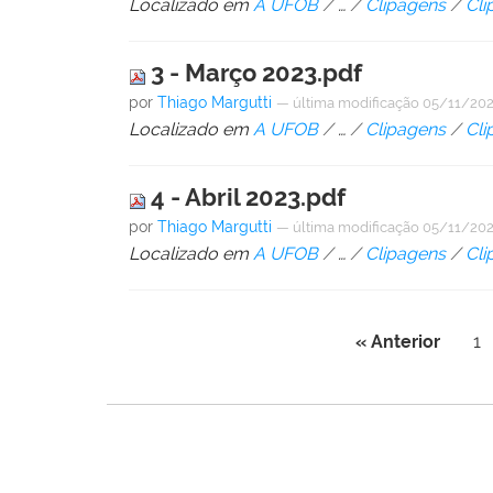
Localizado em
A UFOB
/
…
/
Clipagens
/
Cli
3 - Março 2023.pdf
por
Thiago Margutti
—
última modificação
05/11/202
Localizado em
A UFOB
/
…
/
Clipagens
/
Cli
4 - Abril 2023.pdf
por
Thiago Margutti
—
última modificação
05/11/202
Localizado em
A UFOB
/
…
/
Clipagens
/
Cli
« Anterior
1