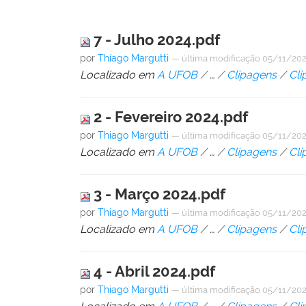
7 - Julho 2024.pdf
por
Thiago Margutti
—
última modificação
05/11/202
Localizado em
A UFOB
/
…
/
Clipagens
/
Cli
2 - Fevereiro 2024.pdf
por
Thiago Margutti
—
última modificação
05/11/202
Localizado em
A UFOB
/
…
/
Clipagens
/
Cli
3 - Março 2024.pdf
por
Thiago Margutti
—
última modificação
05/11/202
Localizado em
A UFOB
/
…
/
Clipagens
/
Cli
4 - Abril 2024.pdf
por
Thiago Margutti
—
última modificação
05/11/202