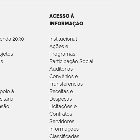
ACESSO À
INFORMAÇÃO
genda 2030
Institucional
Ações e
ojetos
Programas
os
Participação Social
Auditorias
Convênios e
Transferências
poio à
Receitas e
itária
Despesas
nsão
Licitações e
Contratos
Servidores
Informações
Classificadas