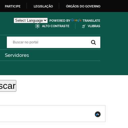
PARTICIPE
LEGISLAÇÃO
ÓRGÃOS DO GOVERNO
POWERED BY
TRANSLATE
ALTO CONTRASTE
VLIBRAS
Buscar no portal
Buscar no portal
Servidores
.