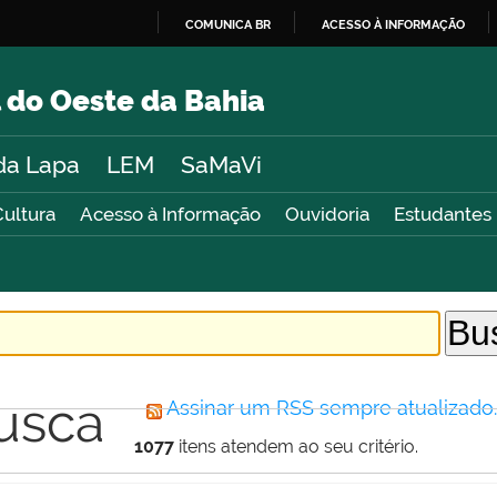
COMUNICA BR
ACESSO À INFORMAÇÃO
IR
PARA
 do Oeste da Bahia
O
CONTEÚDO
da Lapa
LEM
SaMaVi
Cultura
Acesso à Informação
Ouvidoria
Estudantes
usca
Assinar um RSS sempre atualizado
1077
itens atendem ao seu critério.