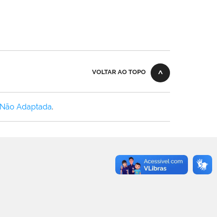
VOLTAR AO TOPO
 Não Adaptada
.