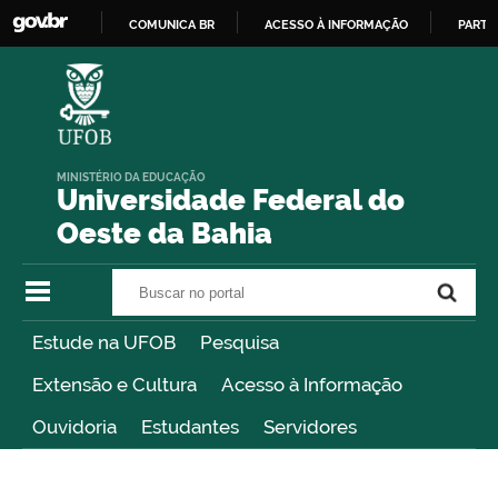
COMUNICA BR
ACESSO À INFORMAÇÃO
PARTI
IR
PARA
O
CONTEÚDO
MINISTÉRIO DA EDUCAÇÃO
Universidade Federal do
Oeste da Bahia
Buscar no portal
Buscar no portal
Estude na UFOB
Pesquisa
Extensão e Cultura
Acesso à Informação
Ouvidoria
Estudantes
Servidores